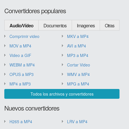
Convertidores populares
Audio/Vídeo
Documentos
Imagenes
Otras
Comprimir video
MKV a MP4
MOV a MP4
AVI a MP4
Video a GIF
MP3 a MP4
WEBM a MP4
Cortar Video
OPUS a MP3
WMV a MP4
MP4 a MP3
MPG a MP4
Todos los archivos y convertidores
Nuevos convertidores
H265 a MP4
LRV a MP4