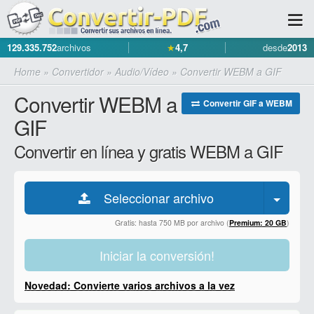
129.335.752
archivos
★
4,7
desde
2013
Home
»
Convertidor
»
Audio/Vídeo
»
Convertir WEBM a GIF
Convertir WEBM a
Convertir GIF a WEBM
GIF
Convertir en línea y gratis WEBM a GIF
Seleccionar archivo
Gratis: hasta 750 MB por archivo (
Premium: 20 GB
)
Iniciar la conversión!
Novedad: Convierte varios archivos a la vez